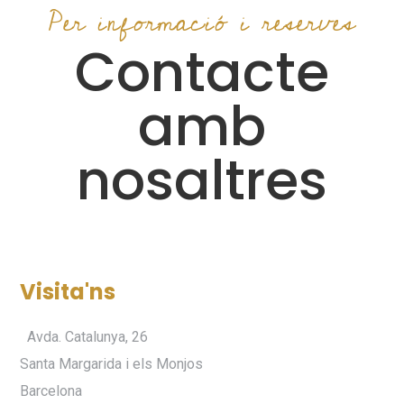
Per informació i reserves
Contacte
amb
nosaltres
Visita'ns
Avda. Catalunya, 26
Santa Margarida i els Monjos
Barcelona